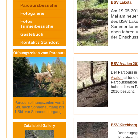
BSV Lakota
Parcoursbesuche
Am 19.05.201
Fotogalerie
Mal am neue
Fotos
des BSV Lako
Turnierbesuche
Sommer kann
oben fahren u
Gästebuch
der Einschus
Kontakt / Standort
Öffnungszeiten vom Parcours
BSV Avalon 20
Der Parcours in
Avalon
ist für d
Parcourssaison 
haben diesen Pa
2010 besucht.
Parcoursöffnungszeiten von 1
Std. nach Sonnenaufgang bis
1 Std. vor Sonnenuntergang.
BSV Kirchberg
Zufallsbild Gallery
Der neugeg
Kirchberg h