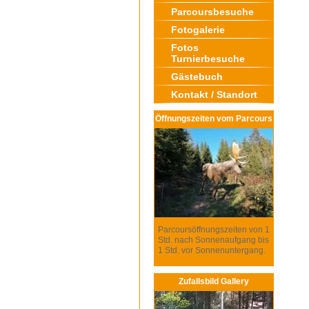
Parcoursbesuche
Fotogalerie
Fotos
Turnierbesuche
Gästebuch
Kontakt / Standort
Öffnungszeiten vom Parcours
Parcoursöffnungszeiten von 1
Std. nach Sonnenaufgang bis
1 Std. vor Sonnenuntergang.
Zufallsbild Gallery