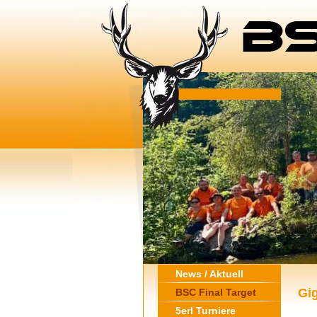
News / Aktuell
Gig
BSC Final Target
5erl Turniere