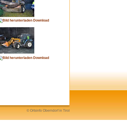
Download
Download
©
Ortsinfo
Oberndorf in Tirol