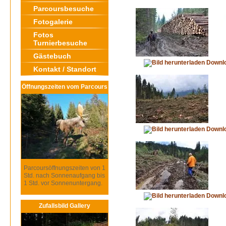
Parcoursbesuche
Fotogalerie
Fotos
Turnierbesuche
Gästebuch
Downl
Kontakt / Standort
Öffnungszeiten vom Parcours
Downl
Parcoursöffnungszeiten von 1
Std. nach Sonnenaufgang bis
1 Std. vor Sonnenuntergang.
Downl
Zufallsbild Gallery