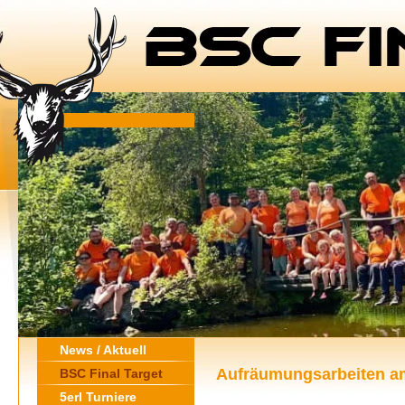
News / Aktuell
Aufräumungsarbeiten a
BSC Final Target
5erl Turniere