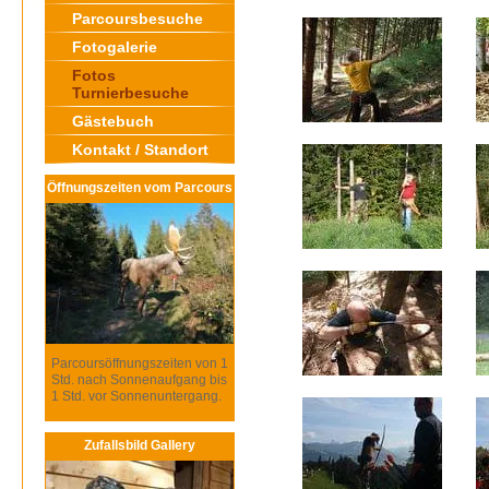
Parcoursbesuche
Fotogalerie
Fotos
Turnierbesuche
Gästebuch
Kontakt / Standort
Öffnungszeiten vom Parcours
Parcoursöffnungszeiten von 1
Std. nach Sonnenaufgang bis
1 Std. vor Sonnenuntergang.
Zufallsbild Gallery