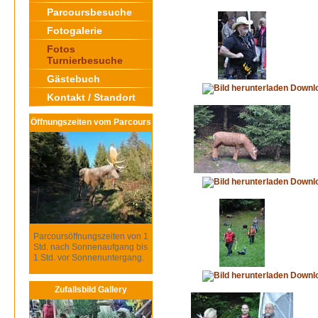
Parcoursbesuche
Fotogalerie
Fotos
Turnierbesuche
Gästebuch
Downl
Kontakt / Standort
Öffnungszeiten vom Parcours
Downl
Parcoursöffnungszeiten von 1
Std. nach Sonnenaufgang bis
1 Std. vor Sonnenuntergang.
Downl
Zufallsbild Gallery