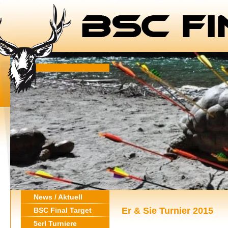
News / Aktuell
Er & Sie Turnier 2015
BSC Final Target
5erl Turniere