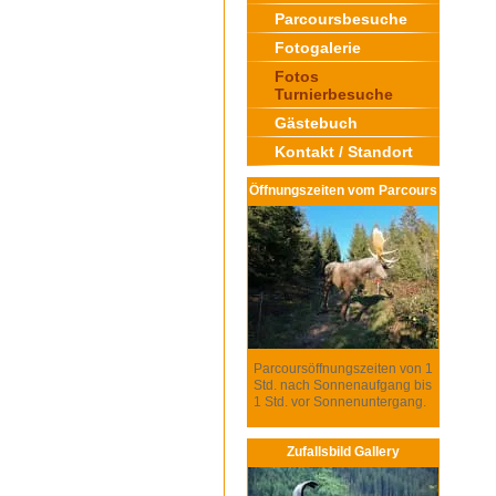
Parcoursbesuche
Fotogalerie
Fotos
Turnierbesuche
Gästebuch
Kontakt / Standort
Öffnungszeiten vom Parcours
Parcoursöffnungszeiten von 1
Std. nach Sonnenaufgang bis
1 Std. vor Sonnenuntergang.
Zufallsbild Gallery