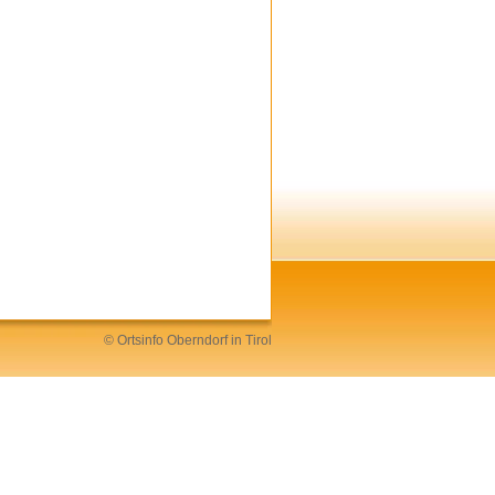
©
Ortsinfo
Oberndorf in Tirol