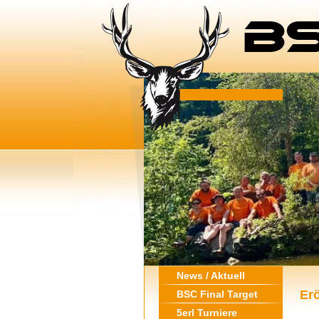
News / Aktuell
Er
BSC Final Target
5erl Turniere