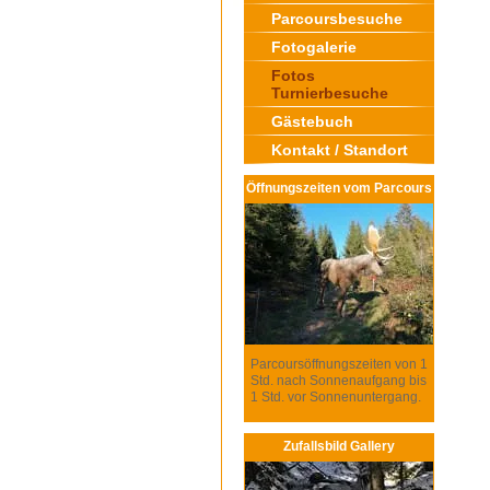
Parcoursbesuche
Fotogalerie
Fotos
Turnierbesuche
Gästebuch
Kontakt / Standort
Öffnungszeiten vom Parcours
Parcoursöffnungszeiten von 1
Std. nach Sonnenaufgang bis
1 Std. vor Sonnenuntergang.
Zufallsbild Gallery