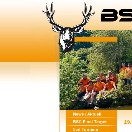
News / Aktuell
19.
BSC Final Target
5erl Turniere