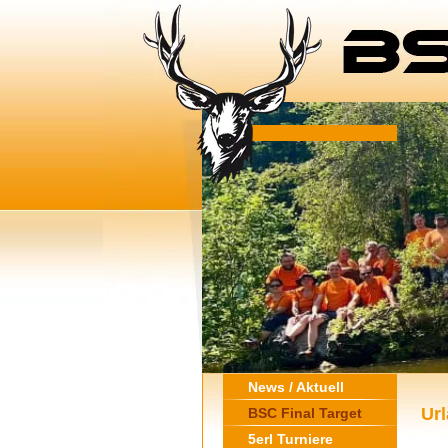
News / Aktuell
Url
BSC Final Target
5erl Turniere