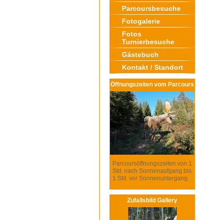
Parcoursbesuche
Fotogalerie
Fotos
Turnierbesuche
Gästebuch
Kontakt / Standort
Öffnungszeiten vom Parcours
Parcoursöffnungszeiten von 1
Std. nach Sonnenaufgang bis
1 Std. vor Sonnenuntergang.
Zufallsbild Gallery