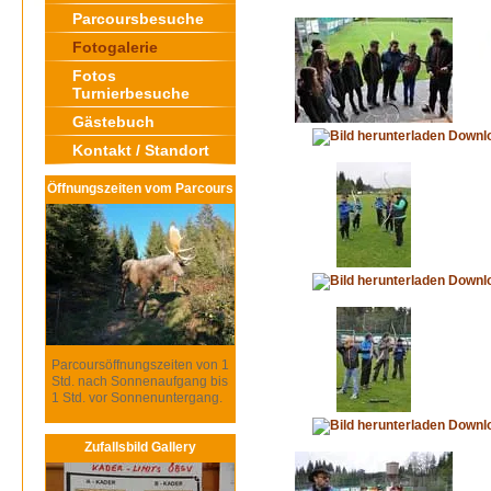
Parcoursbesuche
Fotogalerie
Fotos
Turnierbesuche
Gästebuch
Downl
Kontakt / Standort
Öffnungszeiten vom Parcours
Downl
Parcoursöffnungszeiten von 1
Std. nach Sonnenaufgang bis
1 Std. vor Sonnenuntergang.
Downl
Zufallsbild Gallery