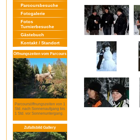
Parcoursbesuche
Fotogalerie
Fotos
Turnierbesuche
Gästebuch
Kontakt / Standort
Öffnungszeiten vom Parcours
Parcoursöffnungszeiten von 1
Std. nach Sonnenaufgang bis
1 Std. vor Sonnenuntergang.
Zufallsbild Gallery