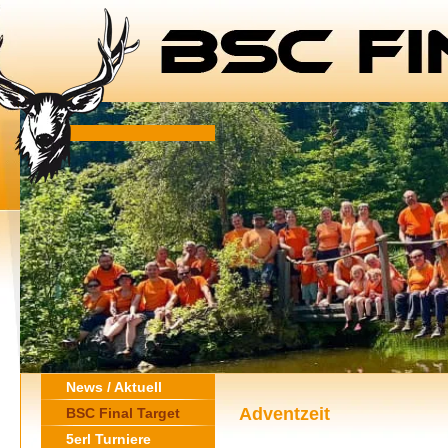
News / Aktuell
Adventzeit
BSC Final Target
5erl Turniere