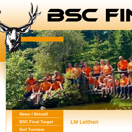
News / Aktuell
LM Leithen
BSC Final Target
5erl Turniere