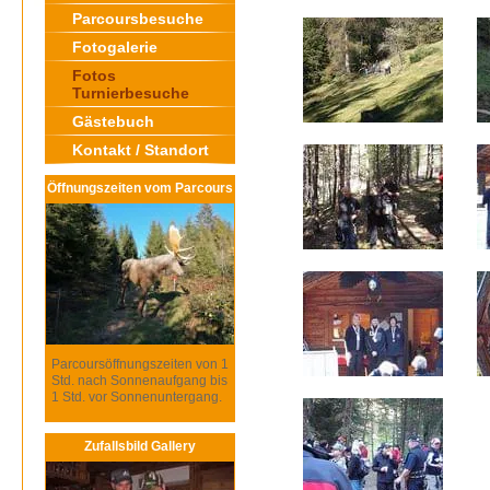
Parcoursbesuche
Fotogalerie
Fotos
Turnierbesuche
Gästebuch
Kontakt / Standort
Öffnungszeiten vom Parcours
Parcoursöffnungszeiten von 1
Std. nach Sonnenaufgang bis
1 Std. vor Sonnenuntergang.
Zufallsbild Gallery