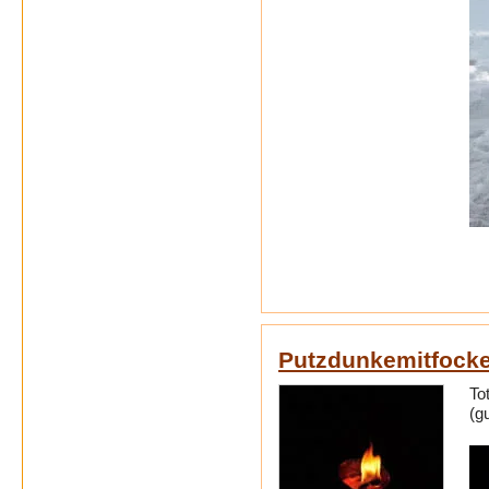
Putzdunkemitfock
To
(g