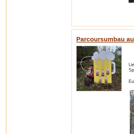
Parcoursumbau auf
Li
Sp
Eu