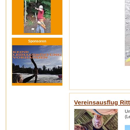
Sponsoren
Vereinsausflug Rit
Un
(L