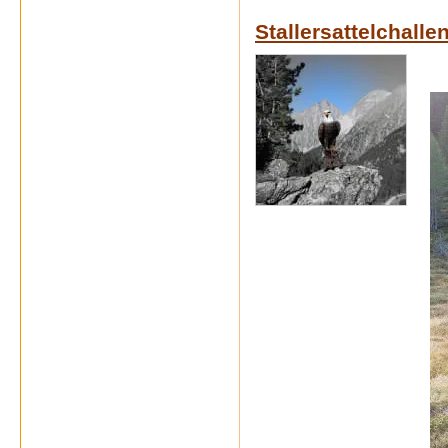
Stallersattelchalle