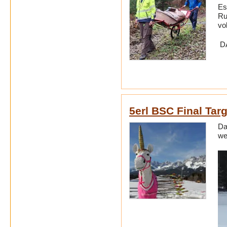
Es
Ru
vo
DA
5erl BSC Final Tar
Da
we