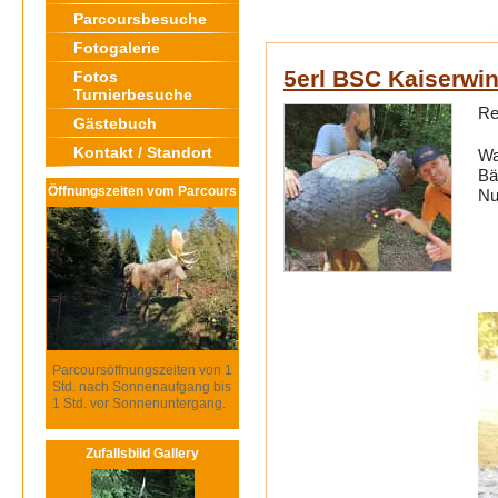
Parcoursbesuche
Fotogalerie
5erl BSC Kaiserwin
Fotos
Turnierbesuche
Re
Gästebuch
Kontakt / Standort
Wa
Bä
Öffnungszeiten vom Parcours
Nu
Parcoursöffnungszeiten von 1
Std. nach Sonnenaufgang bis
1 Std. vor Sonnenuntergang.
Zufallsbild Gallery