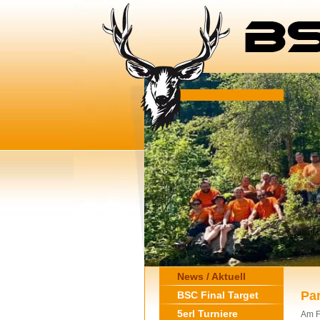
News / Aktuell
Pa
BSC Final Target
5erl Turniere
Am F