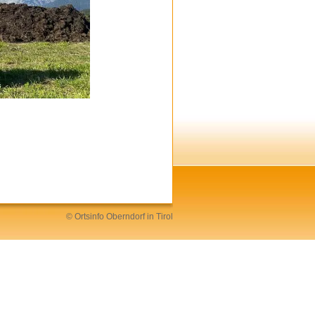
©
Ortsinfo
Oberndorf in Tirol