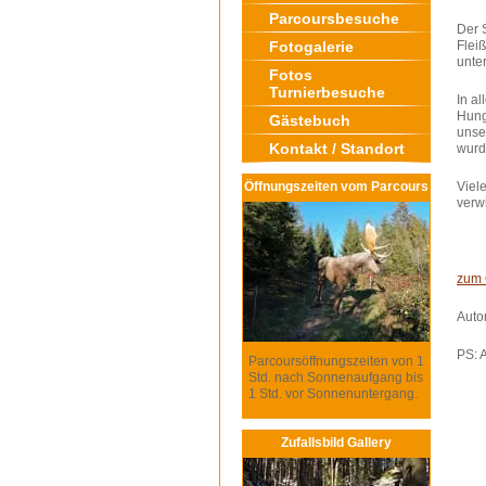
Parcoursbesuche
Der 
Fotogalerie
Flei
unte
Fotos
Turnierbesuche
In a
Hung
Gästebuch
unse
Kontakt / Standort
wurd
Öffnungszeiten vom Parcours
Viel
verwi
zum 
Auto
PS: 
Parcoursöffnungszeiten von 1
Std. nach Sonnenaufgang bis
1 Std. vor Sonnenuntergang.
Zufallsbild Gallery