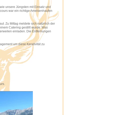
 wie unsere Jüngsten mit Einsatz und
rcours war ein richtige Ameisenhaufen
t. Zu Mittag meldete sich natürlich der
inem Catering gestillt wurde. Was
 Verweilen einladen. Die Entfernungen
agement um diese Kerativität zu
urs.