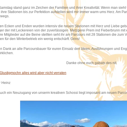
Samstag stand ganz im Zeichen der Familien und ihrer Kreativität. Wenn man sieht
ß ihre Stationen bis zur Perfektion aufstellen wird mir immer warm ums Herz. Am Pa
rwegs.
llen Ecken und Enden wurden intensiv die neuen Starionen mit Herz und Liebe gebau
er der mit Leckereien von der zuverlässigen Metzgerei Prem ind Fieberbrunn mit e
re Mitglieder auf die Beine stellten seht ihr am Parcours mit 28 Stationen die zum
en für den Winterbetrieb ein wenig entschärft. Grins!
en Dank an alle Parcoursbauer für euren Einsatz den Ideen, Ausführungen und Eng
rklichen.
Danke ohne euch gabats des nit.
Glustigmochn alles wird aber nicht verraten
r Heinz
Auch ein Neuzugang von unserm kreativen Schossi liegt imposant am neuen Parco