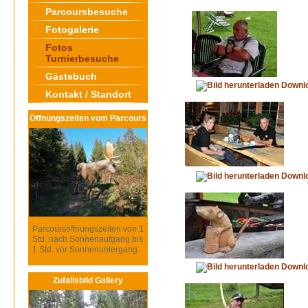
Parcoursbesuche
Fotogalerie
Fotos
Turnierbesuche
Gästebuch
Downl
Kontakt / Standort
Öffnungszeiten vom Parcours
Downl
Parcoursöffnungszeiten von 1
Std. nach Sonnenaufgang bis
1 Std. vor Sonnenuntergang.
Downl
Zufallsbild Gallery