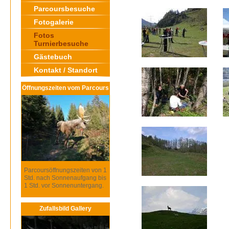
Parcoursbesuche
Fotogalerie
Fotos
Turnierbesuche
Gästebuch
Kontakt / Standort
Öffnungszeiten vom Parcours
Parcoursöffnungszeiten von 1
Std. nach Sonnenaufgang bis
1 Std. vor Sonnenuntergang.
Zufallsbild Gallery