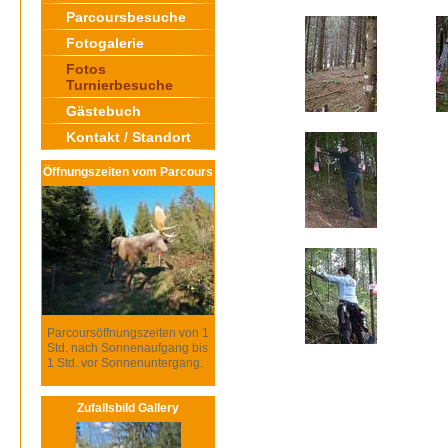
Parcoursbesuche
Fotogalerie
Fotos
Turnierbesuche
Gästebuch
Kontakt / Standort
Öffnungszeiten vom Parcours
Parcoursöffnungszeiten von 1
Std. nach Sonnenaufgang bis
1 Std. vor Sonnenuntergang.
Zufallsbild Gallery