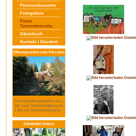
Parcoursbesuche
Fotogalerie
Fotos
Turnierbesuche
Gästebuch
Downl
Kontakt / Standort
Öffnungszeiten vom Parcours
Downl
Parcoursöffnungszeiten von 1
Std. nach Sonnenaufgang bis
1 Std. vor Sonnenuntergang.
Downl
Zufallsbild Gallery