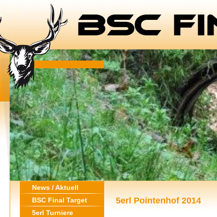
News / Aktuell
5erl Pointenhof 2014
BSC Final Target
5erl Turniere