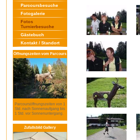
Parcoursbesuche
Fotogalerie
Fotos
Turnierbesuche
Gästebuch
Kontakt / Standort
Öffnungszeiten vom Parcours
Parcoursöffnungszeiten von 1
Std. nach Sonnenaufgang bis
1 Std. vor Sonnenuntergang.
Zufallsbild Gallery