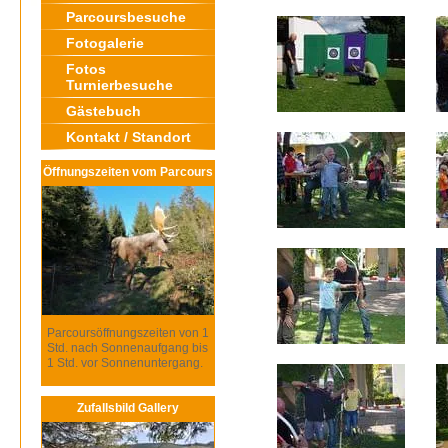
Parcoursbesuche
Fotogalerie
Fotos
Turnierbesuche
Gästebuch
Kontakt / Standort
Öffnungszeiten vom Parcours
Parcoursöffnungszeiten von 1
Std. nach Sonnenaufgang bis
1 Std. vor Sonnenuntergang.
Zufallsbild Gallery