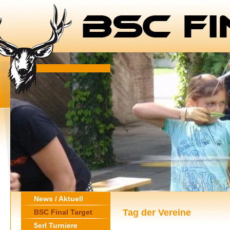
News / Aktuell
Tag der Vereine
BSC Final Target
5erl Turniere