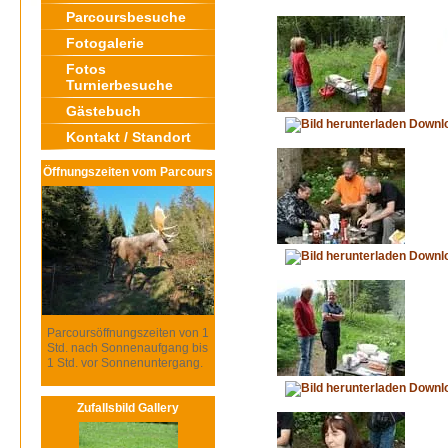
Parcoursbesuche
Fotogalerie
Fotos
Turnierbesuche
Gästebuch
Downl
Kontakt / Standort
Öffnungszeiten vom Parcours
Downl
Parcoursöffnungszeiten von 1
Std. nach Sonnenaufgang bis
1 Std. vor Sonnenuntergang.
Downl
Zufallsbild Gallery