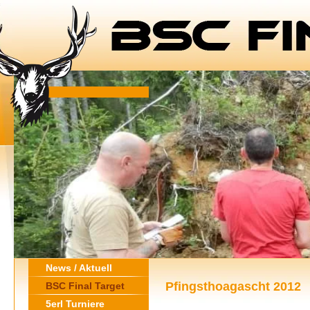
News / Aktuell
Pfingsthoagascht 2012
BSC Final Target
5erl Turniere