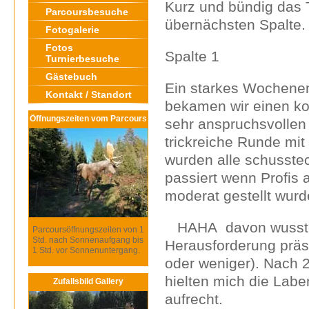
Kurz und bündig das Tu
Parcoursbesuche
übernächsten Spalte.
Fotogalerie
Fotos
Spalte 1
Turnierbesuche
Gästebuch
Ein starkes Wochenen
Kontakt / Standort
bekamen wir einen kom
Öffnungszeiten vom Parcours
sehr anspruchsvollen 
trickreiche Runde mit
wurden alle schusstec
passiert wenn Profis 
moderat gestellt wurd
HAHA davon wusste m
Parcoursöffnungszeiten von 1
Std. nach Sonnenaufgang bis
Herausforderung präs
1 Std. vor Sonnenuntergang.
oder weniger). Nach 2
hielten mich die Lab
Zufallsbild Gallery
aufrecht.