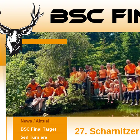
News / Aktuell
27. Scharnitze
BSC Final Target
5erl Turniere